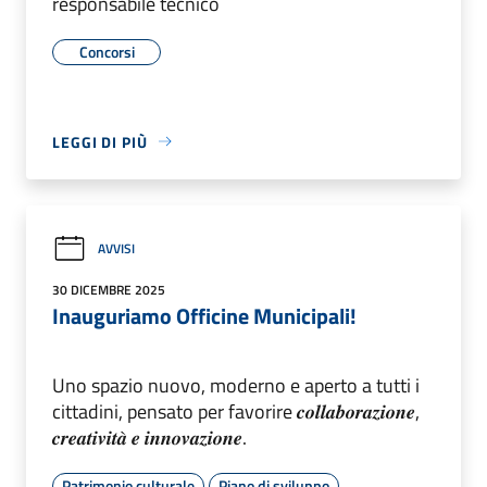
responsabile tecnico
Concorsi
LEGGI DI PIÙ
AVVISI
30 DICEMBRE 2025
Inauguriamo Officine Municipali!
Uno spazio nuovo, moderno e aperto a tutti i
cittadini, pensato per favorire 𝒄𝒐𝒍𝒍𝒂𝒃𝒐𝒓𝒂𝒛𝒊𝒐𝒏𝒆,
𝒄𝒓𝒆𝒂𝒕𝒊𝒗𝒊𝒕𝒂̀ 𝒆 𝒊𝒏𝒏𝒐𝒗𝒂𝒛𝒊𝒐𝒏𝒆.
Patrimonio culturale
Piano di sviluppo