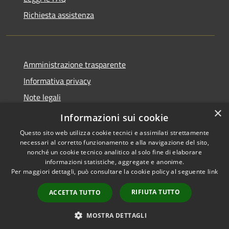
Richiesta assistenza
Amministrazione trasparente
Informativa privacy
Note legali
×
Dichiarazione di accessibilità
Informazioni sui cookie
Questo sito web utilizza cookie tecnici e assimilati strettamente
necessari al corretto funzionamento e alla navigazione del sito,
nonché un cookie tecnico analitico al solo fine di elaborare
informazioni statistiche, aggregate e anonime.
RSS
Copyright © 2026 • Comune di
Per maggiori dettagli, può consultare la cookie policy al seguente
link
Accessibilità
Allumiere • Powered by
Privacy
Municipium
Accesso
•
RIFIUTA TUTTO
ACCETTA TUTTO
Cookie
redazione
Mappa del sito
MOSTRA DETTAGLI