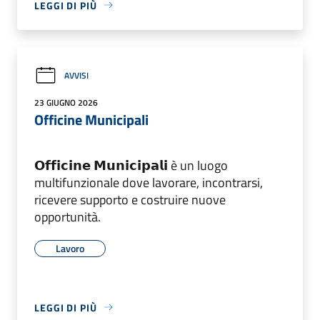
LEGGI DI PIÙ
AVVISI
23 GIUGNO 2026
Officine Municipali
𝗢𝗳𝗳𝗶𝗰𝗶𝗻𝗲 𝗠𝘂𝗻𝗶𝗰𝗶𝗽𝗮𝗹𝗶 è un luogo
multifunzionale dove lavorare, incontrarsi,
ricevere supporto e costruire nuove
opportunità.
Lavoro
LEGGI DI PIÙ