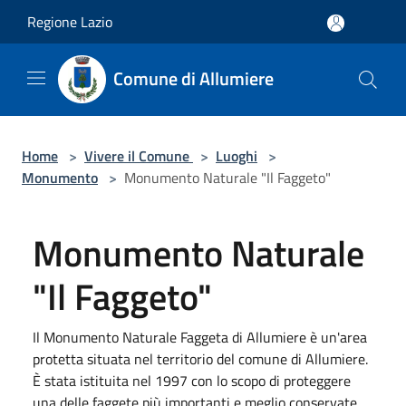
Salta al contenuto principale
Regione Lazio
Comune di Allumiere
Home
>
Vivere il Comune
>
Luoghi
>
Monumento
>
Monumento Naturale "Il Faggeto"
Monumento Naturale
"Il Faggeto"
Il Monumento Naturale Faggeta di Allumiere è un'area
protetta situata nel territorio del comune di Allumiere.
È stata istituita nel 1997 con lo scopo di proteggere
una delle faggete più importanti e meglio conservate