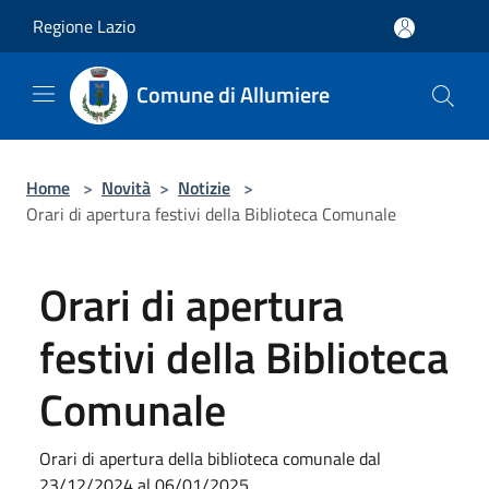
Salta al contenuto principale
Regione Lazio
Comune di Allumiere
Home
>
Novità
>
Notizie
>
Orari di apertura festivi della Biblioteca Comunale
Orari di apertura
festivi della Biblioteca
Comunale
Orari di apertura della biblioteca comunale dal
23/12/2024 al 06/01/2025