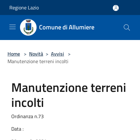
Salta al contenuto principale
Regione Lazio
Comune di Allumiere
Home
>
Novità
>
Avvisi
>
Manutenzione terreni incolti
Manutenzione terreni
incolti
Ordinanza n.73
Data :