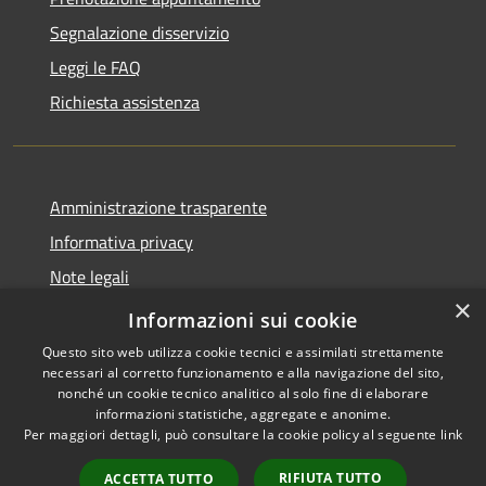
Segnalazione disservizio
Leggi le FAQ
Richiesta assistenza
Amministrazione trasparente
Informativa privacy
Note legali
×
Dichiarazione di accessibilità
Informazioni sui cookie
Questo sito web utilizza cookie tecnici e assimilati strettamente
necessari al corretto funzionamento e alla navigazione del sito,
nonché un cookie tecnico analitico al solo fine di elaborare
informazioni statistiche, aggregate e anonime.
RSS
Copyright © 2026 • Comune di
Per maggiori dettagli, può consultare la cookie policy al seguente
link
Accessibilità
Allumiere • Powered by
Privacy
Municipium
Accesso
•
RIFIUTA TUTTO
ACCETTA TUTTO