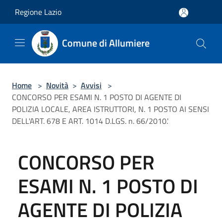
Salta al contenuto principale
Regione Lazio
Comune di Allumiere
Home
>
Novità
>
Avvisi
>
CONCORSO PER ESAMI N. 1 POSTO DI AGENTE DI
POLIZIA LOCALE, AREA ISTRUTTORI, N. 1 POSTO AI SENSI
DELL'ART. 678 E ART. 1014 D.LGS. n. 66/2010.'
CONCORSO PER
ESAMI N. 1 POSTO DI
AGENTE DI POLIZIA