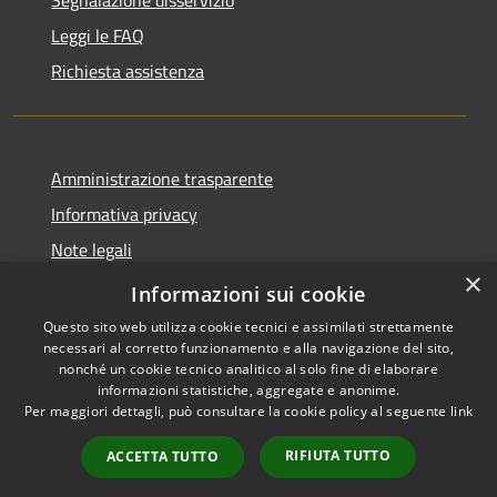
Leggi le FAQ
Richiesta assistenza
Amministrazione trasparente
Informativa privacy
Note legali
×
Dichiarazione di accessibilità
Informazioni sui cookie
Questo sito web utilizza cookie tecnici e assimilati strettamente
necessari al corretto funzionamento e alla navigazione del sito,
nonché un cookie tecnico analitico al solo fine di elaborare
informazioni statistiche, aggregate e anonime.
RSS
Copyright © 2026 • Comune di
Per maggiori dettagli, può consultare la cookie policy al seguente
link
Accessibilità
Allumiere • Powered by
Privacy
Municipium
Accesso
•
RIFIUTA TUTTO
ACCETTA TUTTO
Cookie
redazione