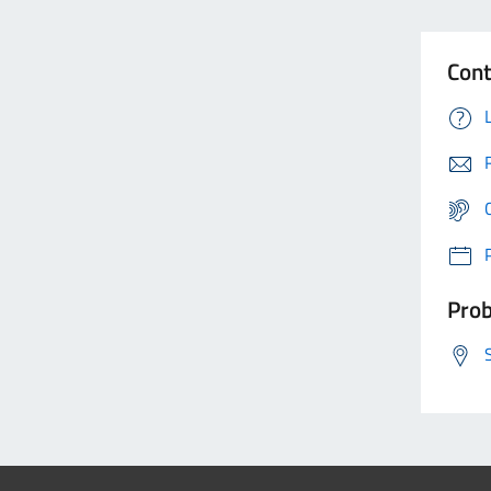
Cont
Prob