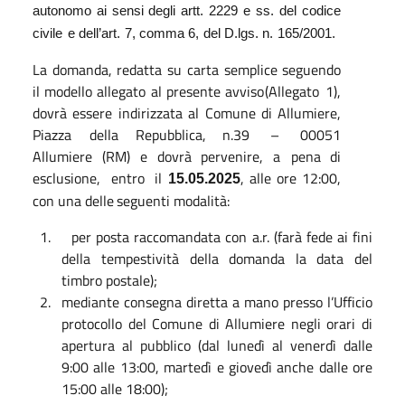
autonomo
ai
sensi
degli
artt.
2229
e
ss.
del
codice
civile
e
dell’art.
7,
comma
6,
del
D.lgs.
n.
165/2001.
La domanda, redatta su carta semplice seguendo
il modello allegato al presente avviso
(Allegato
1),
dovrà
essere
indirizzata
al
Comune
di
Allumiere,
Piazza
della
Repubblica, n.39
–
00051
Allumiere
(RM)
e
dovrà
pervenire,
a
pena
di
esclusione,
entro
il
,
alle
ore
12:00,
15.05.2025
con
una
delle
seguenti
modalità:
per
posta
raccomandata
con
a.r.
(farà
fede
ai
fini
della
tempestività
della
domanda
la
data
del
timbro
postale);
mediante consegna diretta a mano presso l’Ufficio
protocollo del Comune di
Allumiere negli orari di
apertura al pubblico (dal lunedì al venerdì dalle
9:00 alle
13:00, martedì e giovedì anche dalle ore
15:00 alle 18:00);