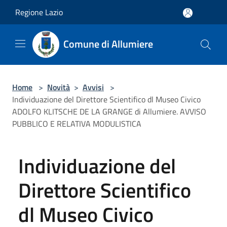
Salta al contenuto principale
Regione Lazio
Comune di Allumiere
Home
>
Novità
>
Avvisi
>
Individuazione del Direttore Scientifico dl Museo Civico
ADOLFO KLITSCHE DE LA GRANGE di Allumiere. AVVISO
PUBBLICO E RELATIVA MODULISTICA
Individuazione del
Direttore Scientifico
dl Museo Civico