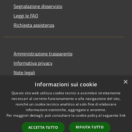
Segnalazione disservizio
Leggi le FAQ
Richiesta assistenza
Amministrazione trasparente
Informativa privacy
Note legali
×
Dichiarazione di accessibilità
Informazioni sui cookie
Questo sito web utilizza cookie tecnici e assimilati strettamente
necessari al corretto funzionamento e alla navigazione del sito,
nonché un cookie tecnico analitico al solo fine di elaborare
informazioni statistiche, aggregate e anonime.
RSS
Copyright © 2026 • Comune di
Per maggiori dettagli, può consultare la cookie policy al seguente
link
Accessibilità
Allumiere • Powered by
Privacy
Municipium
Accesso
•
RIFIUTA TUTTO
ACCETTA TUTTO