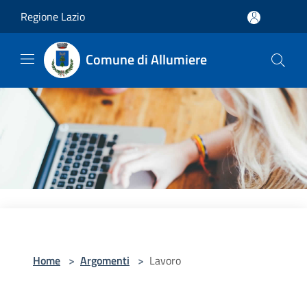
Salta al contenuto principale
Regione Lazio
Comune di Allumiere
Home
>
Argomenti
>
Lavoro