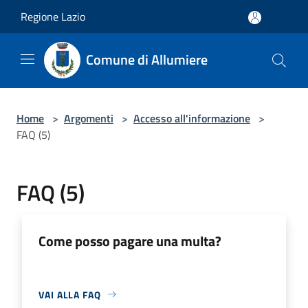
Salta al contenuto principale
Regione Lazio
Comune di Allumiere
Home
>
Argomenti
>
Accesso all'informazione
>
FAQ (5)
FAQ (5)
Come posso pagare una multa?
VAI ALLA FAQ