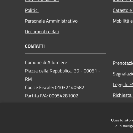
Politici
Catasto e
Personale Amministrativo
Mobilità e
Documenti e dati
CONTATTI
Comune di Allumiere
Prenotaz
Piazza della Repubblica, 39 - 00051 -
Segnalazi
RM
Leggi le 
Codice Fiscale: 01032140582
Richiesta
Partita IVA: 00954281002
PEC:
comuneallumiere@pec.it
Questo sito 
Centralino Unico: +39 0766 96010
alla navig