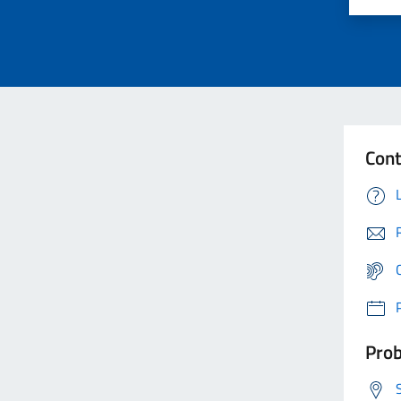
Cont
Prob