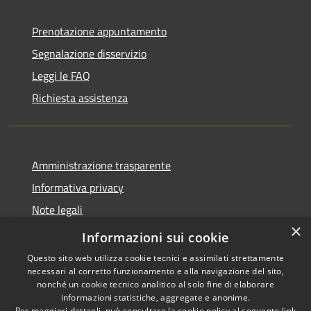
Prenotazione appuntamento
Segnalazione disservizio
Leggi le FAQ
Richiesta assistenza
Amministrazione trasparente
Informativa privacy
Note legali
×
Dichiarazione di accessibilità
Informazioni sui cookie
Questo sito web utilizza cookie tecnici e assimilati strettamente
necessari al corretto funzionamento e alla navigazione del sito,
nonché un cookie tecnico analitico al solo fine di elaborare
informazioni statistiche, aggregate e anonime.
RSS
Copyright © 2026 • Comune di
Per maggiori dettagli, può consultare la cookie policy al seguente
link