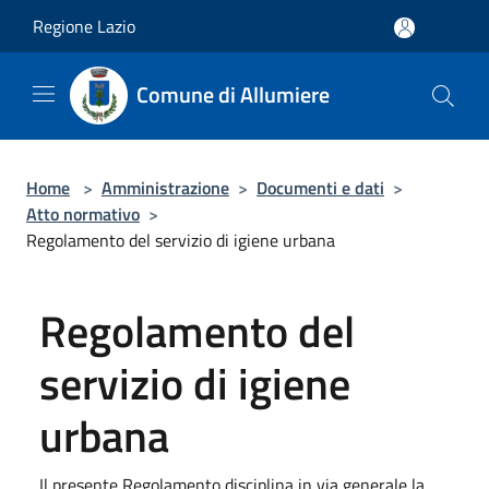
Salta al contenuto principale
Regione Lazio
Comune di Allumiere
Home
>
Amministrazione
>
Documenti e dati
>
Atto normativo
>
Regolamento del servizio di igiene urbana
Regolamento del
servizio di igiene
urbana
Il presente Regolamento disciplina in via generale la